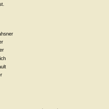
st.
ahsner
er
er
ich
ult
r