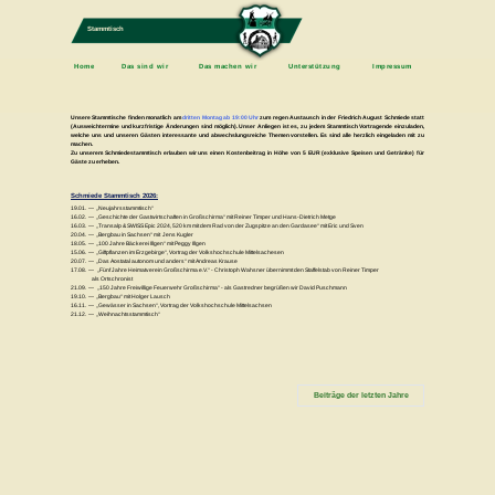
Stammtisch
Home
Das sind wir
Das machen wir
Unterstützung
Impressum
Unsere Stammtische finden monatlich am
dritten Montag ab 19:00 Uhr
zum regen Austausch in der Friedrich August Schmiede statt
(Ausweichtermine und kurzfristige Änderungen sind möglich). Unser Anliegen ist es, zu jedem Stammtisch Vortragende einzuladen,
welche uns und unseren Gästen interessante und abwechslungsreiche Themen vorstellen. Es sind alle herzlich eingeladen mit zu
machen.
Zu unserem Schmiedestammtisch erlauben wir uns einen Kostenbeitrag in Höhe von 5 EUR (exklusive Speisen und Getränke) für
Gäste zu erheben.
Schmiede Stammtisch 2026:
19.01. — „Neujahrsstammtisch“
16.02. — „Geschichte der Gastwirtschaften in Großschirma“ mit Reiner Timper und Hans-Dietrich Metge
16.03. — „
Transalp & SWISS Epic 2024, 520 km mit dem Rad von der Zugspitze an den Gardasee
“ mit Eric und Sven
20.04. — „Bergbau in Sachsen“ mit Jens Kugler
18.05. — „100 Jahre Bäckerei Illgen“ mit Peggy Illgen
15.06. — „Giftpflanzen im Erzgebirge“, Vortrag der Volkshochschule Mittelsachesen
20.07. — „Das Aostatal autonom und anders“ mit Andreas Krause
17.08. — „Fünf Jahre Heimatverein Großschirma e.V.“ - Christoph Wahsner übernimmt den Staffelstab von Reiner Timper
als Ortschronist
21.09. — „150 Jahre Freiwillige Feuerwehr Großschirma“ - als Gastredner begrüßen wir David Puschmann
19.10. — „Bergbau“ mit Holger Lausch
16.11. — „Gewässer in Sachsen“, Vortrag der Volkshochschule Mittelsachsen
21.12. — „Weihnachtsstammtisch“
Beiträge der letzten Jahre